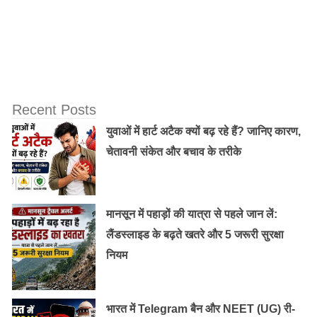
किचन में बनी पहली रोटी किसी काली या फिर पीली गाय को खिलानी
चाहिए।
बर्तन में पानी भरकर रखें:
प्रतिदिन रात को सोते समय एक बर्तन में पानी भरकर अपने सिर के
Recent Posts
पास रखें। ब्रह्म मुहूर्त में उठें और वह पानी घर के बाहर फैंक दें।
युवाओं में हार्ट अटैक क्यों बढ़ रहे हैं? जानिए कारण,
किसी के प्रति मन में ईर्ष्या भाव न रखें और न ही किसी को दुख
चेतावनी संकेत और बचाव के तरीके
पहुंचाएं। कार्य पूरी ईमानदारी और मेहनत के साथ करें। ऐसा करने
पर कुछ ही समय में भाग्य आपका साथ देने लगेगा और आपका जीवन
सुखी तथा समृद्धशाली हो जाएगा।
मानसून में पहाड़ों की यात्रा से पहले जान लें:
लैंडस्लाइड के बढ़ते खतरे और 5 जरूरी सुरक्षा
नियम
भारत में Telegram बैन और NEET (UG) री-