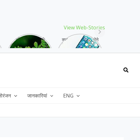
View Web-Stories
गर्मियों में मिलने वाले
क्या storage full होने
drumstick गुणों की खान
के बाद मोबाइल हो रहा है
है, इसकी पत्तियों में भी
हैंग, तो अपनाएं ये तरीके!
भरपूर है पोषण!
Searc
नोरंजन
जानकारियां
ENG