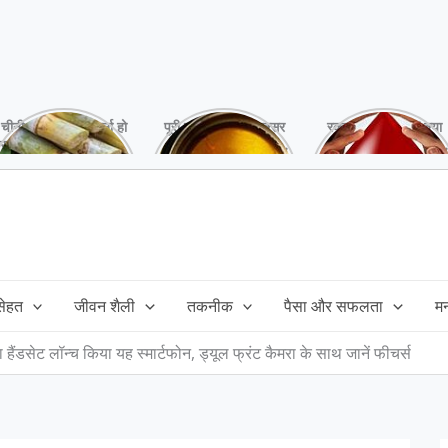
चीनी को कर दें ना, वर्ना हो
पूरी बनाने के बाद, अक्सर
रक्तदान है ‘महादान’ क्या
सकता है बहुत बड़ा नुक्सान
तेल बच जाता है,ऐसे में
आपने करवाया, स्वस्थ
!
महंगा तेल फैंक भी नही
रहना है तो जरुर करें,
सकते और इसका reuse
इसके अनेकों हैं फायदे!
कैसे करें!
 सेहत
जीवन शैली
तकनीक
पैसा और सफलता
म
ा हैंडसेट लॉन्च किया यह स्मार्टफोन, ड्यूल फ्रंट कैमरा के साथ जानें फीचर्स