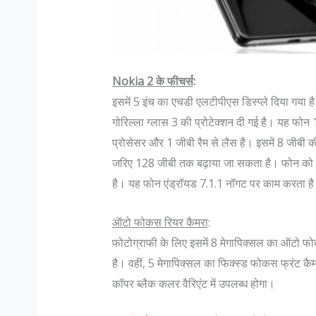
Nokia 2 के फीचर्स
:
इसमें 5 इंच का एचडी एलटीपीएस डिस्प्ले दिया गया
गोरिल्ला ग्लास 3 की प्रोटेक्शन दी गई है। यह फोन 
प्रोसेसर और 1 जीबी रैम से लैस है। इसमें 8 जीबी की
जरिए 128 जीबी तक बढ़ाया जा सकता है। फोन को पा
१ सबसे खूबसूरत जगहें- पढ़ें
क्या आप जानते हैं गुजरात के सबसे स
है। यह फोन एंड्रॉयड 7.1.1 नॉगट पर काम करता ह
 प्रेमी हैं और धार्मिक आस्था भी रखते
विश्व मे सबसे ज्यादा अगर किसी म
ी एक बार उत्तराखंड की यात्रा करनी
होती है तो वो है भारतीय मेहमान 
ऑटो फोकस रियर कैमरा
:
को प्रकृति की अनंत सुंदरता में देवत्व
को सभी प्रकार के मसालों की खोज
फोटोग्राफी के लिए इसमें 8 मेगापिक्सल का ऑटो फो
ं कहीं भी आपका विश्वास हो , चाहे वो
है । पंजाबी और दक्षिण भारतीय खाने
है। वहीं, 5 मेगापिक्सल का फिक्स्ड फोकस फ्रंट कैमर
कॉपर ब्लैक कलर वैरिएंट में उपलब्ध होगा।