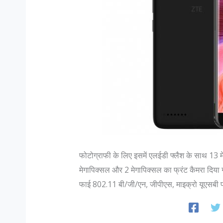
फोटोग्राफी के लिए इसमें एलईडी फ्लैश के साथ 13 
मेगापिक्सल और 2 मेगापिक्सल का फ्रंट कैमरा दिया गय
फाई 802.11 बी/जी/एन, जीपीएस, माइक्रो यूएसबी पो