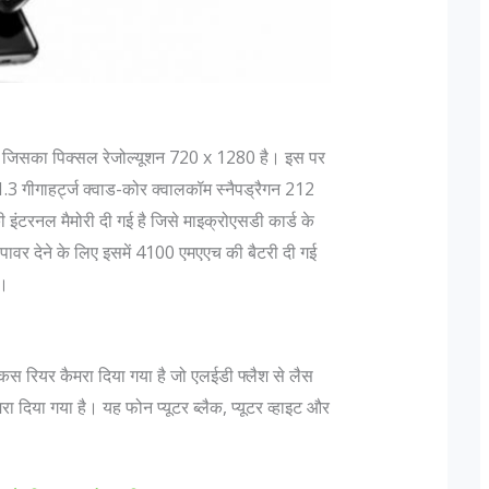
 है जिसका पिक्सल रेजोल्यूशन 720 x 1280 है। इस पर
1.3 गीगाहर्ट्ज क्वाड-कोर क्वालकॉम स्नैपड्रैगन 212
 इंटरनल मैमोरी दी गई है जिसे माइक्रोएसडी कार्ड के
वर देने के लिए इसमें 4100 एमएएच की बैटरी दी गई
्वादिष्ट व्यंजन
1857 की क्रांति के मुख्य क्रांतिकारी
ै।
ेहमान नवाजी की बात
1857 की क्रांति के विषय मे कहा जाता है कि 1857 
नवाजी । आज भारतीयों
क्रांति की शुरुवात कुछ ब्रिटेश इंडियन आर्मी के भारती
 के लिए जाना जाता
सैनिको के द्वारा किया गया विद्रोह था जिस को बंगाल
कस रियर कैमरा दिया गया है जो एलईडी फ्लैश से लैस
 के बाद...
और नॉर्थ इंडिय के कुछ हिस्से मे ही लड़ा...
ा दिया गया है। यह फोन प्यूटर ब्लैक, प्यूटर व्हाइट और