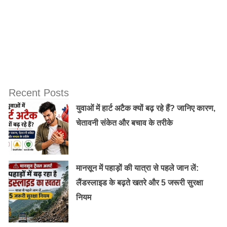
Recent Posts
ये भी पढ़ें :
दुबले-पतले होने के कारण अगर आप भी शर्मिंदा हैं, तो
युवाओं में हार्ट अटैक क्यों बढ़ रहे हैं? जानिए कारण,
अपनाएं ये खास घरेलू नुस्खे…..
चेतावनी संकेत और बचाव के तरीके
संतुलित करे डायट :
अगर आप स्ट्रिक्ट डायट पर हैं तो खजूर आपके लिए फायदेमंद होते
मानसून में पहाड़ों की यात्रा से पहले जान लें:
है। खजूर खुद में ही भरपूर होता है। इसलिए ये आपको ज्यादा नहीं
लैंडस्लाइड के बढ़ते खतरे और 5 जरूरी सुरक्षा
खाने देता। मालूम हो कि डायटिंग में जो लोग खाना बिल्कुल ही बंद
नियम
कर देता है वो वजन कम करने की बजाय वजन बढ़ा लेते है। खजूर