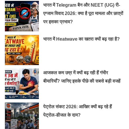
आपको जरूरी न्यूट्रिशिंयस देता है।
भारत में Telegram बैन और NEET (UG) री-
एग्जाम विवाद 2026: क्या है पूरा मामला और छात्रों
पर इसका प्रभाव?
भारत में Heatwave का खतरा क्यों बढ़ रहा है?
आजकल कम उम्र में क्यों बढ़ रही हैं गंभीर
बीमारियाँ? जानिए इसके पीछे की सबसे बड़ी वजहें
फैट कम करता है :
दिल की
खजूर में मौजूद सल्फर और पोटैशियम जैसे पदार्थ ना केवल
सेहत
का ख्याल रखते हैं बल्कि ये आपके शरीर में मौजूद फैट को भी
पेट्रोल संकट 2026: आखिर क्यों बढ़ रहे हैं
घटाते है। सुबह के शाम खजूर का सेवन शरीर में मेटाबॉल्जिम को
पेट्रोल-डीजल के दाम?
बढ़ाता है और वजन को कम करता है।