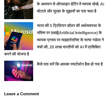
आपको कंप्यूटर कार्य में भी परिपूर्ण होना चाहियें । हालाँकि बैंक किसी
के अध्ययन से ऑनलाइन डेटिंग में व्यापक धोखे, Ai
तरह का कंप्यूटर कौर्स या कोई सर्टिफिकेट नहीं मांगती हैं फिर भी
घोटाले और सुरक्षा के सुझावों का पता चला है
आपको कंप्यूटर का अच्छा नॉलेज होना जरुरी हैं ।
भारत की 5 ट्रिलियन डॉलर की अर्थव्यवस्था के
बैंक क्लर्क के लिए आवेदन के लिए उम्र कितनी होना
भविष्य पर एआई(Artificial Intelligence) के
जरुरी :
व्यापक प्रभाव पर माइक्रोसॉफ्ट के सत्या नडेला ने
चर्चा की, 20 लाख भारतीयों को AI में प्रशिक्षित
बैंक क्लर्क के लिए आवेदन करना चाहते हैं तो आपकी उम्र होना
करने की योजना है
चाहिए। age limit में OBC को 3 वर्ष ST, SC को 5 वर्ष एवं
विकलांग को 10 वर्ष की छुट हैं। इसके आलावा पूर्व सैनिक, विधवा
कैसे पता करें कि आपका स्मार्टफोन हैक हो गया है
आदि के लिए छुट का प्रावधान हैं ।
बैंक में क्लर्क बनने के लिए क्या करें, आईबीपीएस की
जानकारी
Leave a Comment
आईबीपीएस यानि इंडियन बैंकिंग पर्सनल सिलेक्शन एक बोर्ड हैं जो
हर वर्ष बैंक में क्लर्क एवं PO के लिए भर्ती परीक्षा का आयोजन करता