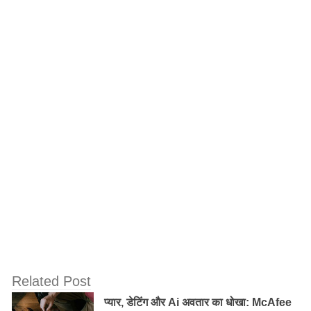
वह लिपिक यानि क्लर्क होता है ।जो कार्य क्लर्क द्वारा किया जाता
हैं। वह अधिकारी के पास Approve होने जाता हैं । आप ये कह
सकते हैं कि बैंक का क्लर्क ही बैंक से सम्बंधित सारे बेसिक ऑपरेशन
को अंजाम देता है ।
बैंक क्लर्क के लिए शैक्षणिक योग्यता :
राष्ट्रीकृत (Nationalize Bank) जैसे PNB, SBI,UBI, बैंक ऑफ
इंडिया, बैंक ऑफ़ महाराष्ट्र, सेंट्रलबैंक आदि में क्लर्क बनने के लिए
आपको कम से कम ग्रेजुएशन या स्नातक पूरा किया होना चाहिए ।
आप किसी भी विषय में अपना ग्रेजुएशन पूरा करके बैंक क्लर्क की
एग्जाम दे सकते हैं। इसके आलावा आप जिस राज्य से परीक्षा दे रहें हैं
आपको वहां की लोकल लैंग्वेज मतलब स्थानीय भाषा (हिन्दी,
गुजरती, मराठी) आनी चाहिए।
Related Post
आजकल बैंकों में हर कार्य कंप्यूटर की सहायता से ही होता हैं तो
प्यार, डेटिंग और Ai अवतार का धोखा: McAfee