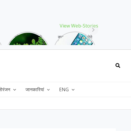
View Web-Stories
गर्मियों में मिलने वाले
क्या storage full होने
drumstick गुणों की खान
के बाद मोबाइल हो रहा है
है, इसकी पत्तियों में भी
हैंग, तो अपनाएं ये तरीके!
भरपूर है पोषण!
Searc
नोरंजन
जानकारियां
ENG