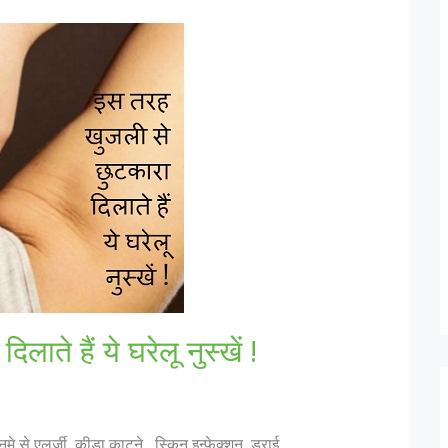
ते हैं ये घरेलू नुस्खें !
मे से एलर्जी, कीड़ा काटने , स्किन इन्फेक्शन, ड्राई