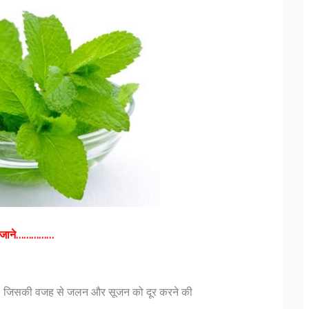
 पदचिन्हों के बारे
दिल्ली में लश्कर के फिदायीन हमले की साजिश, नाम
बदलकर राजधानी में छिपे 3 आतंकी
नुसार "एक फ़ौजी का
मुंबई हमलों को अंजाम देने वाले आतंकी संगठन लश्कर-
यह तो एक ऑफिसर होता
तैयबा के दो आतंकवादी दिल्ली में दाखिल हो चुके हैं। ये
आओ जाने……………
गे बढ़ते हुए Lt Gen P
दोनों किसी भी जगह पर कभी भी फिदाईन हमले कर
ank is earned...
सकते हैं। दिल्ली पुलिस को यह सूचना खुफिया विभाग 
मिली,...
होते हैं। जिसकी वजह से जलन और सूजन को दूर करने की