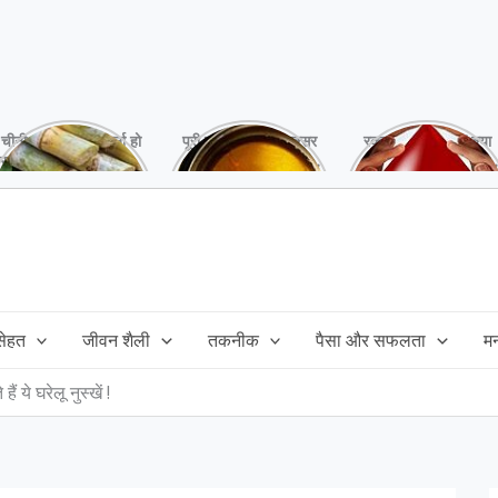
चीनी को कर दें ना, वर्ना हो
पूरी बनाने के बाद, अक्सर
रक्तदान है ‘महादान’ क्या
सकता है बहुत बड़ा नुक्सान
तेल बच जाता है,ऐसे में
आपने करवाया, स्वस्थ
!
महंगा तेल फैंक भी नही
रहना है तो जरुर करें,
सकते और इसका reuse
इसके अनेकों हैं फायदे!
कैसे करें!
 सेहत
जीवन शैली
तकनीक
पैसा और सफलता
म
 ये घरेलू नुस्खें !