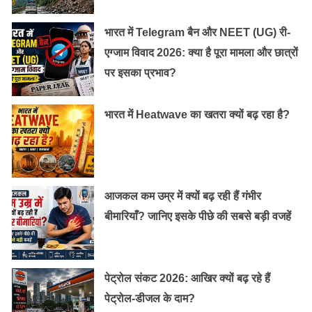
ग्रहण और पंचशील को अपनाते हुये बौद्ध धर्म ग्रहण किया। 1948
से अंबेडकर मधुमेह से पीड़ित थे।
भारत में Telegram बैन और NEET (UG) री-
एग्जाम विवाद 2026: क्या है पूरा मामला और छात्रों
डॉ. भीम राव अंबेडकर ने 6 दिसंबर 1956 को अंतिम सांस ली थी।
पर इसका प्रभाव?
भारत रत्‍न आंबेडकर की बातें आज भी उतनी ही प्रासंगिक हैं जितनी
पहले थीं। उनके कथन सिर्फ बातें नहीं बल्‍कि जीवन जीने की कला
भारत में Heatwave का खतरा क्यों बढ़ रहा है?
हैं।
आजकल कम उम्र में क्यों बढ़ रही हैं गंभीर
बीमारियाँ? जानिए इसके पीछे की सबसे बड़ी वजहें
पेट्रोल संकट 2026: आखिर क्यों बढ़ रहे हैं
पेट्रोल-डीजल के दाम?