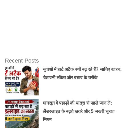
Recent Posts
युवाओं में हार्ट अटैक क्यों बढ़ रहे हैं? जानिए कारण,
चेतावनी संकेत और बचाव के तरीके
6 दिसंबर 1956 को अंतिम सांस:
मानसून में पहाड़ों की यात्रा से पहले जान लें:
14 अक्टूबर, 1956 को नागपुर में अंबेडकर ने खुद और उनके
लैंडस्लाइड के बढ़ते खतरे और 5 जरूरी सुरक्षा
समर्थकों के लिए एक औपचारिक सार्वजनिक समारोह का आयोजन
नियम
किया। अंबेडकर ने एक बौद्ध भिक्षु से पारंपरिक तरीके से तीन रत्न