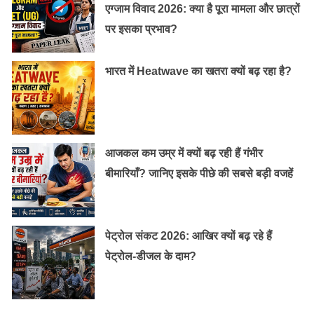
है? पूरी जानकारी पढ़ें …….
एग्जाम विवाद 2026: क्या है पूरा मामला और छात्रों
पर इसका प्रभाव?
पढाई करते हुए कैसे कर रहा है, काम शिक्षा में बदलाव
भारत में Heatwave का खतरा क्यों बढ़ रहा है?
का… पढ़े
आजकल कम उम्र में क्यों बढ़ रही हैं गंभीर
टैली कोर्स –
बीमारियाँ? जानिए इसके पीछे की सबसे बड़ी वजहें
Tally software एक एकीकृत व्यापार सॉफ्टवेयर तथा वित्तीय
वक्तव्यों, वाउचर एवं taxation आदि व्यापार की जरूरतों के लिए
उपयोग किया जाता है। Tally खुदरा व्यापार (retail ) के लिए एक
पेट्रोल संकट 2026: आखिर क्यों बढ़ रहे हैं
विशेष सॉफ्टवेयर है। टैली के चार उप उत्पाद market में उपलब्ध हैं
पेट्रोल-डीजल के दाम?
– Tally ERP 9, Tally developer, Tally server तथा
Shopper 9.