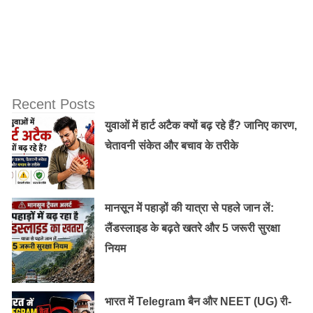
Recent Posts
युवाओं में हार्ट अटैक क्यों बढ़ रहे हैं? जानिए कारण,
चेतावनी संकेत और बचाव के तरीके
डीटीपी कोर्स से कई ग्राफिक्स और छवि संपादन नौकरियां मिल
मानसून में पहाड़ों की यात्रा से पहले जान लें:
सकती हैं। प्रकाशन घरों (समाचार पत्र , कार्ड आदि) में भी डीटीपी
लैंडस्लाइड के बढ़ते खतरे और 5 जरूरी सुरक्षा
professionals की काफी जरूरत रहती है।
नियम
Old Random Post
बैंक में क्लर्क कैसे बने, इसके लिए शैक्षणिक योग्यता क्या
भारत में Telegram बैन और NEET (UG) री-