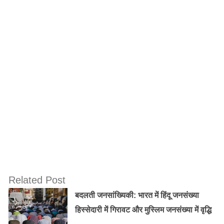
सबसे पहले आधिकारिक वेबसाइट jeemain.nta.nic.in
पर जाएं।
इसके बाद जेईई मेन 2021 की Answer Key लिए दिए गए
लिंक पर क्लिक करें।
उम्मीदवारों को दिनों के हिसाब से Answer Key के लिंक
मिल जाएंगे।
अपने पेपर के मुताबिक आपAnswer Key डाउनलोड कर
सकेंगे।
अगर जरूरत पड़ी तो उम्मीदवार Answer Key पर आपत्ति
भी उठा सकते हैं।
ये भी पढ़ें : IGNOU Re-Registration :
IGNOU ने
January 2021 सत्र के Admission के लिए Re-
Related Post
Registration की Last Date आगे बढ़ाई, जानिए डिटेल
बदलती जनसांख्यिकी: भारत में हिंदू जनसंख्या
हिस्सेदारी में गिरावट और मुस्लिम जनसंख्या में वृद्धि