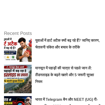
बताया गया है। इन तीन महीनों में यहां श्रद्धालुओं की बडी भीड़
लगती है। इसके अलावा यहां तीन नदियों हिरण, कपिला और
सरस्वती का महासंगम होता है। इस त्रिवेणी स्नान का विशेष महत्व
है।
Recent Posts
मंदिर की चोटी पर 37 फ़ीट लंबा एक खम्बा है जो दिन में तीन बार
युवाओं में हार्ट अटैक क्यों बढ़ रहे हैं? जानिए कारण,
बदलता है। वर्तमान सोमनाथ मंदिर का निर्माण 1950 में शुरू हुआ
चेतावनी संकेत और बचाव के तरीके
था। मंदिर में ज्योतिर्लिंग की प्रतिष्ठान का कार्य भारत के पहले
राष्ट्रपति डॉ.राजेंद्र प्रसाद ने किया था।
मानसून में पहाड़ों की यात्रा से पहले जान लें:
लैंडस्लाइड के बढ़ते खतरे और 5 जरूरी सुरक्षा
नियम
भारत में Telegram बैन और NEET (UG) री-