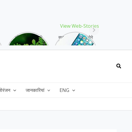
View Web-Stories
गर्मियों में मिलने वाले
क्या storage full होने
drumstick गुणों की खान
के बाद मोबाइल हो रहा है
है, इसकी पत्तियों में भी
हैंग, तो अपनाएं ये तरीके!
भरपूर है पोषण!
Searc
नोरंजन
जानकारियां
ENG