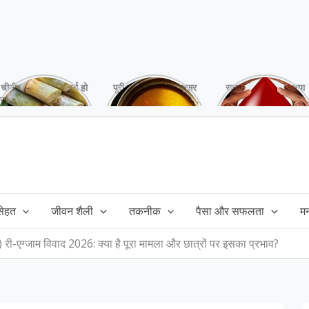
चीनी को कर दें ना, वर्ना हो
पूरी बनाने के बाद, अक्सर
रक्तदान है ‘महादान’ क्या
सकता है बहुत बड़ा नुक्सान
तेल बच जाता है,ऐसे में
आपने करवाया, स्वस्थ
!
महंगा तेल फैंक भी नही
रहना है तो जरुर करें,
सकते और इसका reuse
इसके अनेकों हैं फायदे!
कैसे करें!
 सेहत
जीवन शैली
तकनीक
पैसा और सफलता
म
एग्जाम विवाद 2026: क्या है पूरा मामला और छात्रों पर इसका प्रभाव?