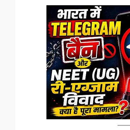
मैं एक महिला मुस्लिम डॉक्टर भारत जैसे सहिष्णु देश में :
जानिए भार
सोफिया रंगवाला
में…
सोफिया रंगवाला : सहिष्णु देश में .. मैं एक मुस्लिम महिला
Col K D 
हूं और पेशे से डॉक्टर हूं। बंगलोर में मेरी एक हाइ एण्ड
रैंक कभी 
लेजर स्किन क्लिनिक है। मेरा परिवार कुवैत में रहता है।
है जो रिट
मैं भी कुवैत में पली बढ़ी हूं...
N Hoon (