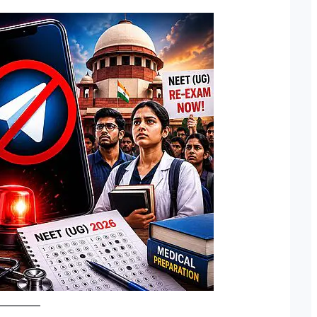
तीय सेना मे पद और उन के पदचिन्हों के बारे
दिल्ली में लश्कर के फिदायीन
बदलकर राजधानी में छिपे 3 आ
Pathak (Retd) के अनुसार "एक फ़ौजी का
मुंबई हमलों को अंजाम देने व
भी रिटायर नही होती, यह तो एक ऑफिसर होता
तैयबा के दो आतंकवादी दिल्ली म
ायर होता है"| इस पर आगे बढ़ते हुए Lt Gen P
दोनों किसी भी जगह पर कभी 
Retd) कहते है कि "Rank is earned...
सकते हैं। दिल्ली पुलिस को य
मिली,...