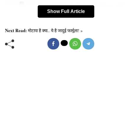
ये फल गर्मियों में बालों और त्वचा को रखे स्वस्थ, जानें
Show Full Article
कैसे…..
Next Read:
मोटापा है क्या.. ये है जादुई फार्मूला! »
त्वचा के लिए फायदेमंद-
यदि आपको आलस महसूस हो रही हो या फिर थकान लगे तो चुकंदर
काे खा लीजिये। इसमें कार्बोहाइड्रेट होता है जो शरीर की एनर्जी
बढाता है। सफेद चुकंदर को पानी में उबाल कर छान लें। यह पानी
फोड़े, जलन और मुहांसों के लिए काफी उपयोगी होता है। खसरा और
बुखार में भी त्वचा को साफ करने में इसका उपयोग किया जा सकता
है।
दिल की बीमारियां-
चुकंदर में नाइट्रेट नामक रसायन होता है जो रक्त के दबाव को