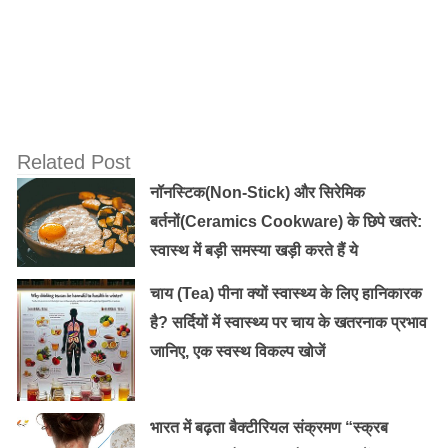
काफी कम कर देता है और दिल की बीमारी के जोखिम को भी कम
करता है। चुकंदर एनीमिया के उपचार में बहुत उपयोगी माना जाता
है। यह शरीर में रक्त बनाने की प्रक्रिया में सहायक होता है।
आयरन की प्रचुरता के कारण यह लाल रक्त कोशिकाओं को सक्रिय
रखने की क्षमता को बढ़ा देता है। इसके सेवन से शरीर की रोग
प्रतिरोधक क्षमता और घाव भरने की क्षमता भी बढ़ जाती है।
Related Post
नॉनस्टिक(Non-Stick) और सिरेमिक
बर्तनों(Ceramics Cookware) के छिपे खतरे:
स्वास्थ में बड़ी समस्या खड़ी करते हैं ये
चाय (Tea) पीना क्यों स्वास्थ्य के लिए हानिकारक
है? सर्दियों में स्वास्थ्य पर चाय के खतरनाक प्रभाव
जानिए, एक स्वस्थ विकल्प खोजें
भारत में बढ़ता बैक्टीरियल संक्रमण “स्क्रब