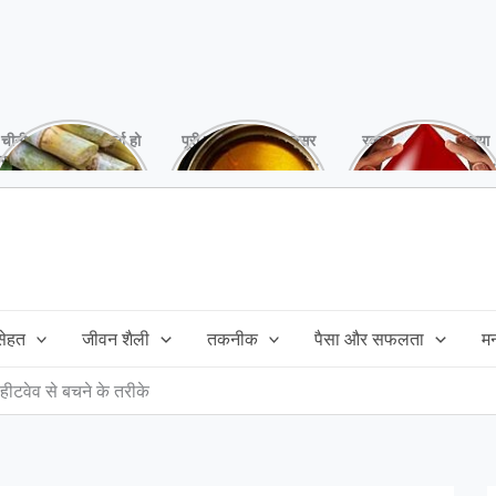
चीनी को कर दें ना, वर्ना हो
पूरी बनाने के बाद, अक्सर
रक्तदान है ‘महादान’ क्या
सकता है बहुत बड़ा नुक्सान
तेल बच जाता है,ऐसे में
आपने करवाया, स्वस्थ
!
महंगा तेल फैंक भी नही
रहना है तो जरुर करें,
सकते और इसका reuse
इसके अनेकों हैं फायदे!
कैसे करें!
 सेहत
जीवन शैली
तकनीक
पैसा और सफलता
म
 हीटवेव से बचने के तरीके