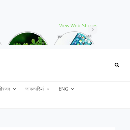
View Web-Stories
गर्मियों में मिलने वाले
क्या storage full होने
drumstick गुणों की खान
के बाद मोबाइल हो रहा है
है, इसकी पत्तियों में भी
हैंग, तो अपनाएं ये तरीके!
भरपूर है पोषण!
Searc
नोरंजन
जानकारियां
ENG