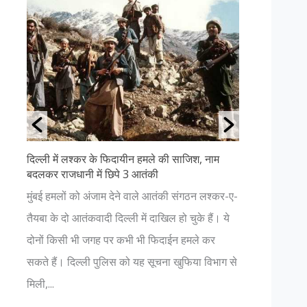
्ली में लश्कर के फिदायीन हमले की साजिश, नाम
उत्तराखंड की ११ सबसे ख
कर राजधानी में छिपे 3 आतंकी
अगर आप प्रकृति प्रेमी 
बई हमलों को अंजाम देने वाले आतंकी संगठन लश्कर-ए-
हैं, तो आपको भी एक बा
ा के दो आतंकवादी दिल्ली में दाखिल हो चुके हैं। ये
चाहिए। यहाँ आपको प्रकृ
ों किसी भी जगह पर कभी भी फिदाईन हमले कर
नजर आएगा। जहां कहीं 
े हैं। दिल्ली पुलिस को यह सूचना खुफिया विभाग से
भगवान में हो...
,...