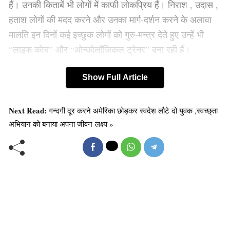
हैं। उनकी किताबें भी लोगों में काफी लोकप्रिय हैं। निराश , उदास ,
हताश लोगों की मदद करने और उनका मार्ग-दर्शन करने के अलावा
मालति इन दिनों कई इच्छुक लोगों को गुरु-मन्त्र देते हुए उन्हें भी
“लाइफ कोच” और “ओन्कोलॉजिकल ट्रेनर” बना रही हैं।
Show Full Article
Next Read:
गन्दगी दूर करने अमेरिका छोड़कर स्वदेश लौटे दो युवक ,स्वच्छ्ता
अभियान को बनाया अपना जीवन-लक्ष्य »
आपको शायद ये जानकार थोड़ा आश्चर्य होगा कि बड़ी कठिनाइयों के
दौर से गुज़रते समय ही मालति ने मुश्किलों से दो-चार हो रहे लोगों की