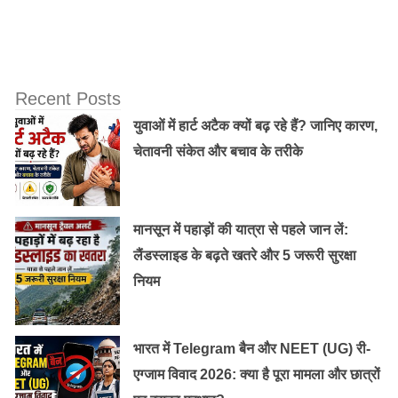
Recent Posts
युवाओं में हार्ट अटैक क्यों बढ़ रहे हैं? जानिए कारण,
चेतावनी संकेत और बचाव के तरीके
मालति ने अमेरिका के मशहूर “लाइफ कोच” टॉनी रोब्बिन्स के
मानसून में पहाड़ों की यात्रा से पहले जान लें:
सेमिनार में शामिल होने का फैसला लिया। इस सेमीनार से मालति ने
लैंडस्लाइड के बढ़ते खतरे और 5 जरूरी सुरक्षा
अपने दुःख-दर्द को भुलाने की शुरुआत की। मालति अब धीरे-धीरे
नियम
व्यक्तिगत विकास के अलग-अलग पहलुओं को समझने लगी थी। वो
व्यक्तिगत विकास और लोगों की मानसिक-मनोवैज्ञानिक परेशानियों
को सुलझाने के तौर-तरीकों में दिलचस्पी लेने लगीं। उसने इन विषयों
भारत में Telegram बैन और NEET (UG) री-
पर अपना शोध शुरू किया । सम्बंधित विषयों पर कोर्स भी किये और
एग्जाम विवाद 2026: क्या है पूरा मामला और छात्रों