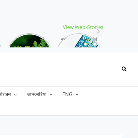
View Web-Stories
गर्मियों में मिलने वाले
क्या storage full होने
drumstick गुणों की खान
के बाद मोबाइल हो रहा है
है, इसकी पत्तियों में भी
हैंग, तो अपनाएं ये तरीके!
भरपूर है पोषण!
Searc
नोरंजन
जानकारियां
ENG