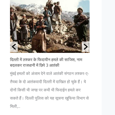
े की साजिश, नाम
उत्तराखंड की ११ सबसे खूबसूरत जगहें- पढ़ें
अगर आप प्रकृति प्रेमी हैं और धार्मिक आस्था भी रखते
आतंकी संगठन लश्कर-ए-
हैं, तो आपको भी एक बार उत्तराखंड की यात्रा करनी
खिल हो चुके हैं। ये
चाहिए। यहाँ आपको प्रकृति की अनंत सुंदरता में देवत्व
िदाईन हमले कर
नजर आएगा। जहां कहीं भी आपका विश्वास हो , चाहे 
चना खुफिया विभाग से
भगवान में हो...