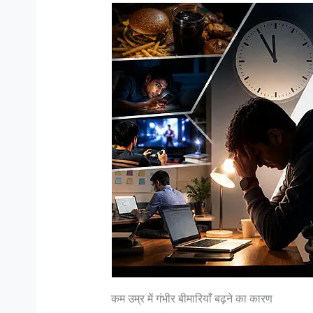
मैं एक महिला मुस्लिम डॉक्टर भारत जैसे सहिष्णु देश में :
जानिए भारतीय स
सोफिया रंगवाला
में…
सोफिया रंगवाला : सहिष्णु देश में .. मैं एक मुस्लिम महिला
Col K D Pat
हूं और पेशे से डॉक्टर हूं। बंगलोर में मेरी एक हाइ एण्ड
रैंक कभी भी र
लेजर स्किन क्लिनिक है। मेरा परिवार कुवैत में रहता है।
है जो रिटायर 
मैं भी कुवैत में पली बढ़ी हूं...
N Hoon (Retd
कम उम्र में गंभीर बीमारियाँ बढ़ने का कारण