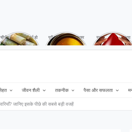
चीनी को कर दें ना, वर्ना हो
पूरी बनाने के बाद, अक्सर
रक्तदान है ‘महादान’ क्या
सकता है बहुत बड़ा नुक्सान
तेल बच जाता है,ऐसे में
आपने करवाया, स्वस्थ
!
महंगा तेल फैंक भी नही
रहना है तो जरुर करें,
सकते और इसका reuse
इसके अनेकों हैं फायदे!
कैसे करें!
 सेहत
जीवन शैली
तकनीक
पैसा और सफलता
म
ीमारियाँ? जानिए इसके पीछे की सबसे बड़ी वजहें