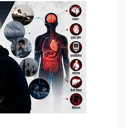
ेना मे पद और उन के पदचिन्हों के बारे
दिल्ली में लश्कर के फिदायीन हमल
बदलकर राजधानी में छिपे 3 आतंकी
hak (Retd) के अनुसार "एक फ़ौजी का
मुंबई हमलों को अंजाम देने वाले 
िटायर नही होती, यह तो एक ऑफिसर होता
तैयबा के दो आतंकवादी दिल्ली में दा
होता है"| इस पर आगे बढ़ते हुए Lt Gen P
दोनों किसी भी जगह पर कभी भी फ
) कहते है कि "Rank is earned...
सकते हैं। दिल्ली पुलिस को यह सू
मिली,...