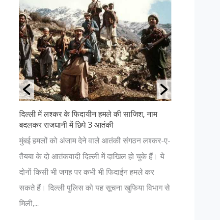
श्कर के फिदायीन हमले की साजिश, नाम
उत्तराखंड की ११ सबसे खूबसूरत ज
नी में छिपे 3 आतंकी
अगर आप प्रकृति प्रेमी हैं और ध
को अंजाम देने वाले आतंकी संगठन लश्कर-ए-
हैं, तो आपको भी एक बार उत्तराख
तंकवादी दिल्ली में दाखिल हो चुके हैं। ये
चाहिए। यहाँ आपको प्रकृति की अन
भी जगह पर कभी भी फिदाईन हमले कर
नजर आएगा। जहां कहीं भी आपका 
ल्ली पुलिस को यह सूचना खुफिया विभाग से
भगवान में हो...