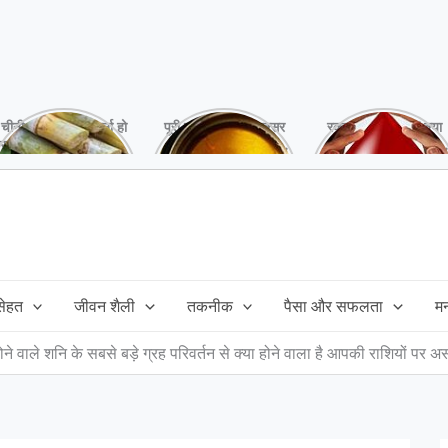
चीनी को कर दें ना, वर्ना हो
पूरी बनाने के बाद, अक्सर
रक्तदान है ‘महादान’ क्या
सकता है बहुत बड़ा नुक्सान
तेल बच जाता है,ऐसे में
आपने करवाया, स्वस्थ
!
महंगा तेल फैंक भी नही
रहना है तो जरुर करें,
सकते और इसका reuse
इसके अनेकों हैं फायदे!
कैसे करें!
 सेहत
जीवन शैली
तकनीक
पैसा और सफलता
म
ोने वाले शनि के सबसे बड़े ग्रह परिवर्तन से क्या होने वाला है आपकी राशियों पर 