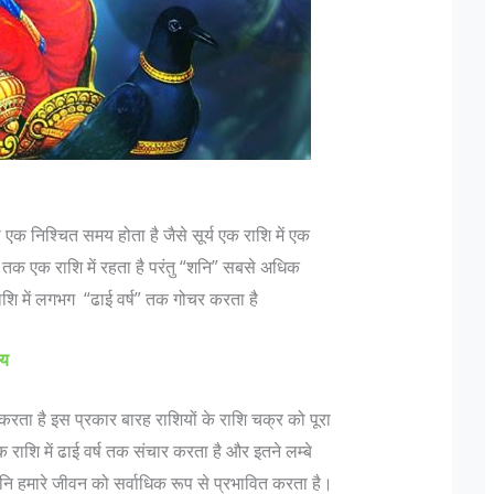
 एक निश्चित समय होता है जैसे सूर्य एक राशि में एक
जानिए भारतीय सेना मे पद और उन के पदचिन्हों के बारे
दिल्ली में ल
ष तक एक राशि में रहता है परंतु “शनि” सबसे अधिक
में…
बदलकर राजधा
शि में लगभग “ढाई वर्ष” तक गोचर करता है
Col K D Pathak (Retd) के अनुसार "एक फ़ौजी का
मुंबई हमलों 
रैंक कभी भी रिटायर नही होती, यह तो एक ऑफिसर होता
तैयबा के दो आ
्य
है जो रिटायर होता है"| इस पर आगे बढ़ते हुए Lt Gen P
दोनों किसी 
ेश करता है इस प्रकार बारह राशियों के राशि चक्र को पूरा
N Hoon (Retd) कहते है कि "Rank is earned...
सकते हैं। दि
राशि में ढाई वर्ष तक संचार करता है और इतने लम्बे
मिली,...
शनि हमारे जीवन को सर्वाधिक रूप से प्रभावित करता है।