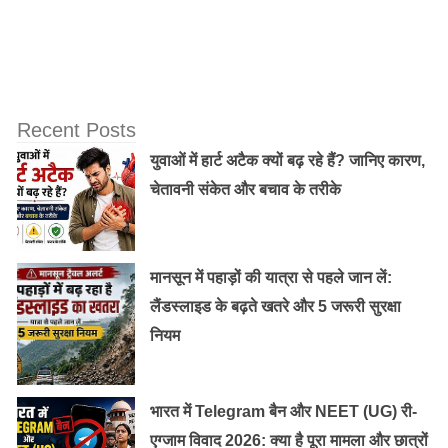
Recent Posts
वृंदावन आने पर प्रेम मंदिर नहीं गए तो आप सच में बहुत कुछ मिस
युवाओं में हार्ट अटैक क्यों बढ़ रहे हैं? जानिए कारण,
करेंगे। भक्ति और प्रेम का यह अनूठा मंदिर वृंदावन के पास 54
चेतावनी संकेत और बचाव के तरीके
एकड़ जमीन में बनाया गया है। इस मंदिर को पांचवें जगतगुरु श्री
कृपालुजी महाराज ने बनवाया था। इस मंदिर को गुजरात के सोमनाथ
मंदिर की तर्ज पर बनाया गया है।
मानसून में पहाड़ों की यात्रा से पहले जान लें:
लैंडस्लाइड के बढ़ते खतरे और 5 जरूरी सुरक्षा
नियम
भारत में Telegram बैन और NEET (UG) री-
एग्जाम विवाद 2026: क्या है पूरा मामला और छात्रों