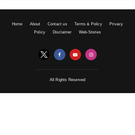
Home
About
Contact us
Terms & Policy
Privacy
Policy
Disclaimer
Web-Stories
All Rights Reserved
प्रेम मंदिर की लंबाई 185 फीट जबकि 135 फीट चौड़ाई है। इस
मंदिर में दक्षिण भारतीय संस्कृति की भी झलक दिखती है। इस भव्य
मंदिर का डिजायन तैयार किया है गुजरात के सुमन राय त्रिवेदी ने।
मंदिर में कृष्ण की बाल लीलाओं को दर्शाती कई मूर्तियां हैं। उन्हीं में से