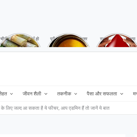
चीनी को कर दें ना, वर्ना हो
पूरी बनाने के बाद, अक्सर
रक्तदान है ‘महादान’ क्या
सकता है बहुत बड़ा नुक्सान
तेल बच जाता है,ऐसे में
आपने करवाया, स्वस्थ
!
महंगा तेल फैंक भी नही
रहना है तो जरुर करें,
सकते और इसका reuse
इसके अनेकों हैं फायदे!
कैसे करें!
 सेहत
जीवन शैली
तकनीक
पैसा और सफलता
म
न के लिए जल्द आ सकता है ये फीचर, आप एडमिन हैं तो जानें ये बात