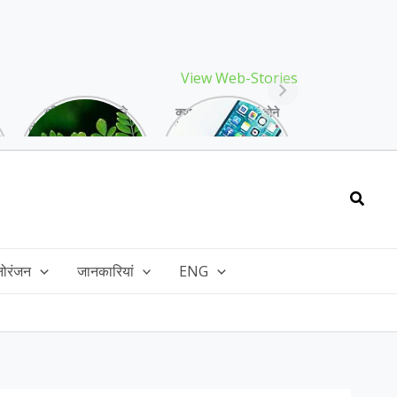
View Web-Stories
गर्मियों में मिलने वाले
क्या storage full होने
drumstick गुणों की खान
के बाद मोबाइल हो रहा है
है, इसकी पत्तियों में भी
हैंग, तो अपनाएं ये तरीके!
भरपूर है पोषण!
Searc
नोरंजन
जानकारियां
ENG