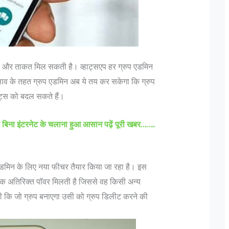
ही और ताकत मिल सकती है। व्हाट्सएप हर ग्रुप एडमिन
व के तहत ग्रुप एडमिन अब ये तय कर सकेगा कि ग्रुप
ट्स को बदल सकते हैं।
 उन के पदचिन्हों के बारे
दिल्ली में लश्कर के फिदायीन हमले की साजिश, 
ना इंटरनेट के चलाना हुआ आसान पढ़ें पूरी खबर……..
बदलकर राजधानी में छिपे 3 आतंकी
के अनुसार "एक फ़ौजी का
मुंबई हमलों को अंजाम देने वाले आतंकी संगठन 
ोती, यह तो एक ऑफिसर होता
तैयबा के दो आतंकवादी दिल्ली में दाखिल हो चुके ह
डमिन के लिए नया फीचर तैयार किया जा रहा है। इस
 पर आगे बढ़ते हुए Lt Gen P
दोनों किसी भी जगह पर कभी भी फिदाईन हमले 
एक अतिरिक्त पॉवर मिलती है जिससे वह किसी अन्य
कि "Rank is earned...
सकते हैं। दिल्ली पुलिस को यह सूचना खुफिया व
ी कि जो ग्रुप बनाएगा उसी को ग्रुप डिलीट करने की
मिली,...