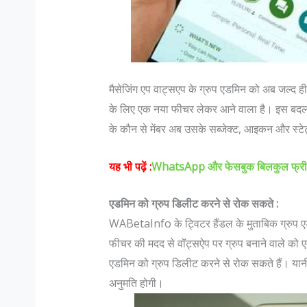
मैसेजिंग एप वाट्सएप के ग्रुप एडमिन को अब जल्द 
के लिए एक नया फीचर लेकर आने वाला है। इस बदला
के कौन से मेंबर अब उसके सब्जेक्ट, आइकन और स्टे
िला मुस्लिम डॉक्टर भारत जैसे सहिष्णु देश में :
जानिए भारतीय सेना मे पद और
यह भी पढ़ें :
WhatsApp और फेसबुक बिलकुल फ्री बि
रंगवाला
में…
गवाला : सहिष्णु देश में .. मैं एक मुस्लिम महिला
Col K D Pathak (Retd) 
एडमिन को ग्रुप डिलीट करने से रोक सकते :
शे से डॉक्टर हूं। बंगलोर में मेरी एक हाइ एण्ड
रैंक कभी भी रिटायर नही ह
WABetaInfo के ट्विटर हैंडल के मुताबिक ग्रुप ए
िन क्लिनिक है। मेरा परिवार कुवैत में रहता है।
है जो रिटायर होता है"| इस
फीचर की मदद से वॉट्सऐप पर ग्रुप बनाने वाले को 
त में पली बढ़ी हूं...
N Hoon (Retd) कहते है 
एडमिन को ग्रुप डिलीट करने से रोक सकते हैं। यान
अनुमति होगी।