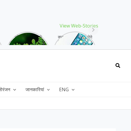
View Web-Stories
गर्मियों में मिलने वाले
क्या storage full होने
drumstick गुणों की खान
के बाद मोबाइल हो रहा है
है, इसकी पत्तियों में भी
हैंग, तो अपनाएं ये तरीके!
भरपूर है पोषण!
Searc
नोरंजन
जानकारियां
ENG