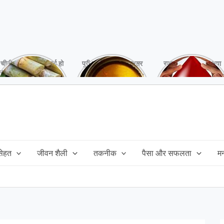
चीनी को कर दें ना, वर्ना हो
पूरी बनाने के बाद, अक्सर
रक्तदान है ‘महादान’ क्या
सकता है बहुत बड़ा नुक्सान
तेल बच जाता है,ऐसे में
आपने करवाया, स्वस्थ
!
महंगा तेल फैंक भी नही
रहना है तो जरुर करें,
सकते और इसका reuse
इसके अनेकों हैं फायदे!
कैसे करें!
 सेहत
जीवन शैली
तकनीक
पैसा और सफलता
म