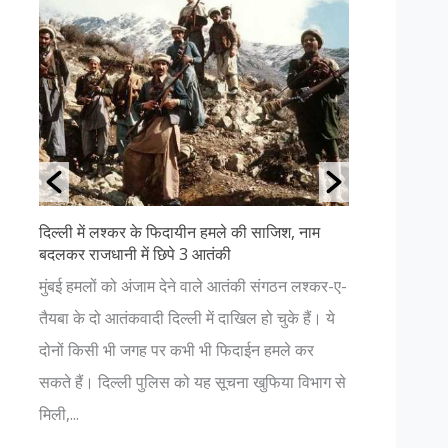
दिल्ली में लश्कर के फिदायीन हमले की साजिश, नाम
उत्तराखंड क
बदलकर राजधानी में छिपे 3 आतंकी
अगर आप प्रक
ा
मुंबई हमलों को अंजाम देने वाले आतंकी संगठन लश्कर-ए-
हैं, तो आपक
ता
तैयबा के दो आतंकवादी दिल्ली में दाखिल हो चुके हैं। ये
चाहिए। यहाँ
 P
दोनों किसी भी जगह पर कभी भी फिदाईन हमले कर
नजर आएगा। 
.
सकते हैं। दिल्ली पुलिस को यह सूचना खुफिया विभाग से
भगवान में हो.
मिली,...