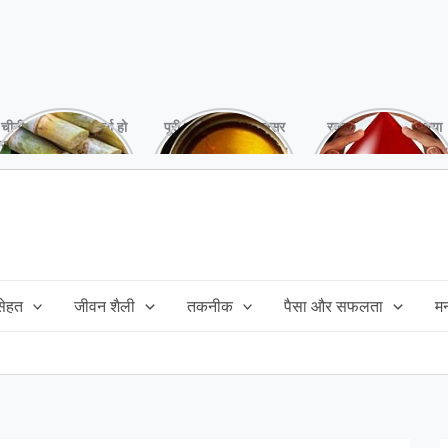
चीनी को कर दें ना, वर्ना हो
पूरी बनाने के बाद, अक्सर
रक्तदान है ‘महादान’ क्या
सकता है बहुत बड़ा नुक्सान
तेल बच जाता है,ऐसे में
आपने करवाया, स्वस्थ
!
महंगा तेल फैंक भी नही
रहना है तो जरुर करें,
सकते और इसका reuse
इसके अनेकों हैं फायदे!
कैसे करें!
 सेहत
जीवन शैली
तकनीक
पैसा और सफलता
म