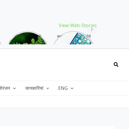
View Web-Stories
गर्मियों में मिलने वाले
क्या storage full होने
drumstick गुणों की खान
के बाद मोबाइल हो रहा है
है, इसकी पत्तियों में भी
हैंग, तो अपनाएं ये तरीके!
भरपूर है पोषण!
Searc
नोरंजन
जानकारियां
ENG