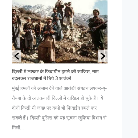
 के फिदायीन हमले की साजिश, नाम
उत्तराखंड की ११ सबसे खूबसूरत जगहें
ें छिपे 3 आतंकी
अगर आप प्रकृति प्रेमी हैं और धार्मि
ंजाम देने वाले आतंकी संगठन लश्कर-ए-
हैं, तो आपको भी एक बार उत्तराखंड क
ादी दिल्ली में दाखिल हो चुके हैं। ये
चाहिए। यहाँ आपको प्रकृति की अनंत सु
गह पर कभी भी फिदाईन हमले कर
नजर आएगा। जहां कहीं भी आपका विश्
 पुलिस को यह सूचना खुफिया विभाग से
भगवान में हो...