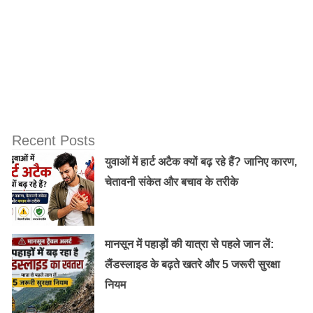
Recent Posts
युवाओं में हार्ट अटैक क्यों बढ़ रहे हैं? जानिए कारण,
चेतावनी संकेत और बचाव के तरीके
फिर शमशाद ने योग के विषय मे पढ़ना शुरू कर दिया| शमशाद
मानसून में पहाड़ों की यात्रा से पहले जान लें:
1996 मे नेपाल योग सीखने गए और 1997 मे भारत आए| भारत मे
लैंडस्लाइड के बढ़ते खतरे और 5 जरूरी सुरक्षा
2004 तक उन्होने Vipasana Meditation गुरु S N Goenka
नियम
जी से योग सीखा|