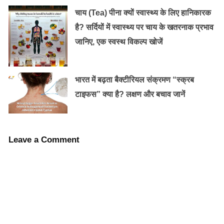
नियंत्रण कर ले तो उन को दर्द से आराम मिल सकता है| फिर
चाय (Tea) पीना क्यों स्वास्थ्य के लिए हानिकारक
उन्होने योग करना शुरू किया, जिस के 2 दिन बाद ही उन को आराम
है? सर्दियों में स्वास्थ्य पर चाय के खतरनाक प्रभाव
मिलने लगा|
जानिए, एक स्वस्थ विकल्प खोजें
भारत में बढ़ता बैक्टीरियल संक्रमण “स्क्रब
टाइफस” क्या है? लक्षण और बचाव जानें
Leave a Comment