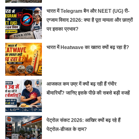
भारत में Telegram बैन और NEET (UG) री-
Old Random Post
एग्जाम विवाद 2026: क्या है पूरा मामला और छात्रों
आप बिना कुछ खर्च किये स्वस्थ जीवन जी सकते हैं,
पर इसका प्रभाव?
जानिए कैसे !
भारत में Heatwave का खतरा क्यों बढ़ रहा है?
अगर यह जानेंगे तो कभी नही पियेगे कोका-कोला
आजकल कम उम्र में क्यों बढ़ रही हैं गंभीर
बीमारियाँ? जानिए इसके पीछे की सबसे बड़ी वजहें
पेट्रोल संकट 2026: आखिर क्यों बढ़ रहे हैं
पेट्रोल-डीजल के दाम?