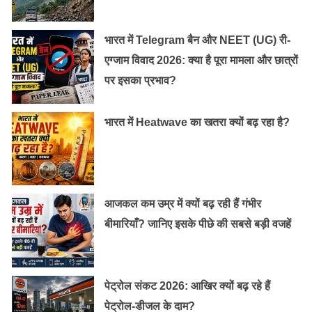
भारत में Telegram बैन और NEET (UG) री-
एग्जाम विवाद 2026: क्या है पूरा मामला और छात्रों
पर इसका प्रभाव?
भारत में Heatwave का खतरा क्यों बढ़ रहा है?
नहाने से पहले बाथरूम के कांच पर एक पतली सी लेयर शेविंग फॉम
की लगाकर, मुलायम से कपड़े से साफ कर लें। इससे धुंध लम्बें समय
तक नहीं टिकेगीं। असल में शेविंग फॉम से कांच पर एक प्रॉटेटिक्व
आजकल कम उम्र में क्यों बढ़ रही हैं गंभीर
लेयर चढ़ जाती है, जिससे धुंध कांच पर नहीं चढ़ती।
बीमारियाँ? जानिए इसके पीछे की सबसे बड़ी वजहें
बेकिंग सोडा से चमचमा उठेगा कांच:
आपकी किचन में रखा बेकिंग सोडा काम आएगा। इसके लिए बहुत
पेट्रोल संकट 2026: आखिर क्यों बढ़ रहे हैं
थोड़ा सा बेकिंग सोडा लें, फिर स्पोंज या फिर मुलायम कपड़े की मदद
पेट्रोल-डीजल के दाम?