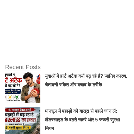
क्योंकि इससे आप अपने घर के कांच भी आसानी से चमका सकते है।
Old Random Post
Holi Skin Care Tips|होली में त्वचा की देखभाल
युक्तियाँ: सुरक्षित होली कैसे खेलें और होली खेलने के
बाद अपनी त्वचा की देखभाल कैसे करें?
प्यार, डेटिंग और Ai अवतार का धोखा: McAfee के
Recent Posts
अध्ययन से ऑनलाइन डेटिंग में व्यापक धोखे, Ai घोटाले
युवाओं में हार्ट अटैक क्यों बढ़ रहे हैं? जानिए कारण,
और सुरक्षा के सुझावों का पता चला है
चेतावनी संकेत और बचाव के तरीके
मानसून में पहाड़ों की यात्रा से पहले जान लें:
लैंडस्लाइड के बढ़ते खतरे और 5 जरूरी सुरक्षा
नियम