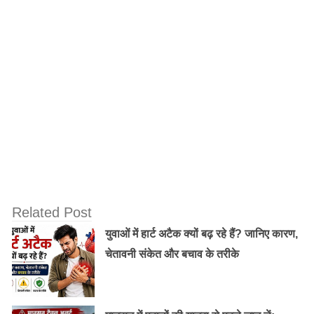
हम अपने इतिहास से यह पता चलता है।जो व्यक्ति लोगों को मुफ्त में
दाल चावल और आलू प्रदान करता है वे उसी के गुलाम बन जाते हैं
कोई भी बदलना नहीं चाहता है .. लेकिन हर कोई एक परिवर्तन चाहता
है। लोग जिनके हाथ में स्मार्टफोन है जिसमे 3g पैक भी है। महंगाई
की बात करते है… !! क्या उन्हें सच में तूर दाल महंगी होने से फर्क
पड़ता है…सच में !!
महोदय, आप दुनिया के शीर्ष 10 शक्तिशाली हस्तियों में कहा गया है ..
लेकिन इससे उन्हें कोई फर्क नहीं पड़ता। क्यूंकि यहाँ ज्यादातर लोग
बहरे और अंधे हैं।
आपकी कड़ी मेहनत .. प्रतिबद्धता और समर्पण का यहां कोई मूल्य
Related Post
नहीं है .. इस उम्र में आपको आराम करना चाहिए .. और जीवन का
युवाओं में हार्ट अटैक क्यों बढ़ रहे हैं? जानिए कारण,
आनंद ले जाना चाहिए।
चेतावनी संकेत और बचाव के तरीके
# निराशा