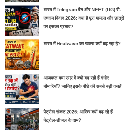
मिलता है।
भारत में Telegram बैन और NEET (UG) री-
एग्जाम विवाद 2026: क्या है पूरा मामला और छात्रों
नींबू के छिलके को पीसकर, इसका लेप माथे पर लगाने से माइग्रेन में
पर इसका प्रभाव?
होने वाले सिरदर्द से राहत मिलती है और माइग्रेन ठीक होता है।
साथ ही शरीर में होने वाली बेचैनी और जलन से भी आराम मिलता
भारत में Heatwave का खतरा क्यों बढ़ रहा है?
है।
हरी पत्‍तेदार सब्‍जियां:
हरी पत्‍तेदार सब्‍जियां इन सब्‍जियों में मैग्निशियम अधिक होता है। यह
आजकल कम उम्र में क्यों बढ़ रही हैं गंभीर
रसायन माइग्रेन के दर्द को तुरंत गायब कर देगा। साबुत अनाज,
बीमारियाँ? जानिए इसके पीछे की सबसे बड़ी वजहें
समुंद्री जीव और गेहूं आदि में बहुत मैग्निशियम होता है।
पेट्रोल संकट 2026: आखिर क्यों बढ़ रहे हैं
पेट्रोल-डीजल के दाम?