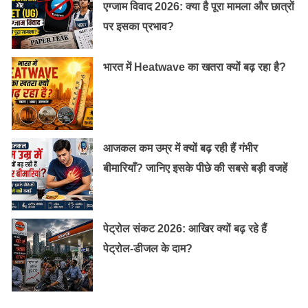
एग्जाम विवाद 2026: क्या है पूरा मामला और छात्रों
पर इसका प्रभाव?
भारत में Heatwave का खतरा क्यों बढ़ रहा है?
संतरे का रस:
आजकल कम उम्र में क्यों बढ़ रही हैं गंभीर
संतरे के रस में भी विटामिन डी भरपूर होता है। कई स्‍वास्‍थ्‍य विशेषज्ञों
बीमारियाँ? जानिए इसके पीछे की सबसे बड़ी वजहें
का मानना है कि विटामिन डी से स्वास्थ्य में जल्‍दी सुधार आता है।
इसलिए संतरे के जूस को अपने आहार में जरूर शामिल करना
चाहिए।
पेट्रोल संकट 2026: आखिर क्यों बढ़ रहे हैं
यह भी पढ़ें :
भोजन करने का सही समय और कब, कैसे करें
पेट्रोल-डीजल के दाम?
………