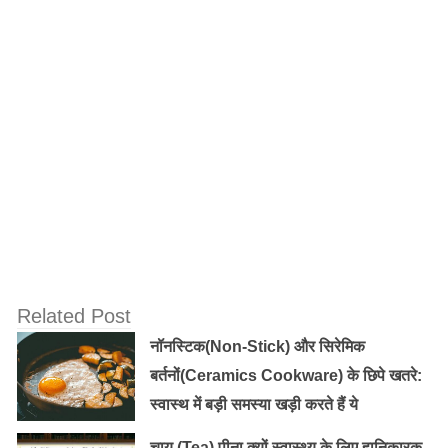
शहद में विटामिन बी6, फोलिक एसिड, विटामिन सी, आयरन,
कैल्शियम, सोडियम, जिंक, पोटाशियम, फास्फोरस और मिनरल्स होते
हैं जोकि मेटाबॉलिज्म को दुरुस्त रखते हैं।
Related Post
नॉनस्टिक(Non-Stick) और सिरेमिक
बर्तनों(Ceramics Cookware) के छिपे खतरे:
स्वास्थ में बड़ी समस्या खड़ी करते हैं ये
चाय (Tea) पीना क्यों स्वास्थ्य के लिए हानिकारक