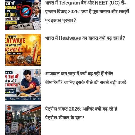
भारत में Telegram बैन और NEET (UG) री-
शहद में एंटीबैक्टीरियल गुण मौजूद होते हैं इसलिए सुबह खाली पेट
एग्जाम विवाद 2026: क्या है पूरा मामला और छात्रों
एक चम्मच शहद खाने से फायदा होता है। ये पेट से जुड़ी कई
पर इसका प्रभाव?
बीमारियों से बचाता है। पेट में शहद जाने पर बैक्टीरिया नहीं बनता है
और म्यूकोसा में छोटे घाव भी भर जाते हैं।
भारत में Heatwave का खतरा क्यों बढ़ रहा है?
यह भी पढ़ें:
पेट के कीड़े (कृमि ) मारने का इलाज
आजकल कम उम्र में क्यों बढ़ रही हैं गंभीर
बीमारियाँ? जानिए इसके पीछे की सबसे बड़ी वजहें
पेट्रोल संकट 2026: आखिर क्यों बढ़ रहे हैं
पेट्रोल-डीजल के दाम?