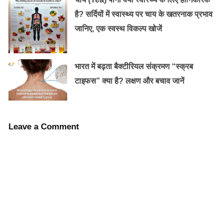
कोलेस्ट्रॉल को करे नियंत्रित
:
है? सर्दियों में स्वास्थ्य पर चाय के खतरनाक प्रभाव
शहद में कोलेस्ट्रॉल नहीं होता है। इलिनोइस और अन्य अध्ययनों के
जानिए, एक स्वस्थ विकल्प खोजें
अनुसार शहद में मौजूद विटामिंस और मिनरल्स बैड कोलेस्ट्रॉल के
लेवल को कम करने में मदद करते हैं।
भारत में बढ़ता बैक्टीरियल संक्रमण “स्क्रब
Old Random Post
टाइफस” क्या है? लक्षण और बचाव जानें
पान के औषधीय गुण
Leave a Comment
हार्ट अटैक: क्या करें अगर किसी को हार्ट अटैक आ
जाए !