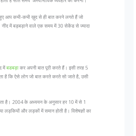
ब होता है सोते समय अस्वाभाविक व्यवहार का करना।
े हुए आप कभी-कभी ख़ुद से ही बात करने लगते हैं जो
ींद में बड़बड़ाने वाले एक समय में 30 सेकेंड से ज्यादा
 में
बडबड़ा
कर अपनी बात पूरी करते हैं। इसी तरह 5
 पदचिन्हों के बारे
दिल्ली में लश्कर के फिदायीन हमले की साजिश, नाम
 होता है कि ऐसे लोग जो बात करते करते सो जाते है, उसी
बदलकर राजधानी में छिपे 3 आतंकी
नुसार "एक फ़ौजी का
मुंबई हमलों को अंजाम देने वाले आतंकी संगठन लश्कर-
यह तो एक ऑफिसर होता
तैयबा के दो आतंकवादी दिल्ली में दाखिल हो चुके हैं। ये
ा है। 2004 के अध्ययन के अनुसार हर 10 में से 1
गे बढ़ते हुए Lt Gen P
दोनों किसी भी जगह पर कभी भी फिदाईन हमले कर
स्या लड़कियों और लड़कों में समान होती है। विशेषज्ञों का
ank is earned...
सकते हैं। दिल्ली पुलिस को यह सूचना खुफिया विभाग 
मिली,...