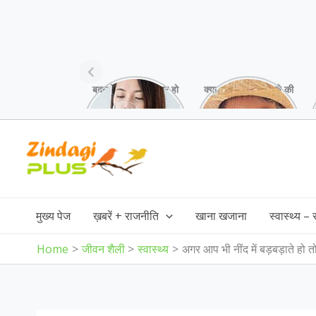
बदलते मौसम में अक्सर हो
क्या आप भी अपने बच्चे की
जाती है गले में खराश,
स्किन पर white
गर्मियों में ये उपाय करें!
patches देख कर हैं
परेशान,जानिए इसकी
Skip
वजह!
to
content
मुख्य पेज
ख़बरें + राजनीति
खाना खजाना
स्वास्थ्य –
Home
जीवन शैली
स्वास्थ्य
अगर आप भी नींद में बड़बड़ाते ह