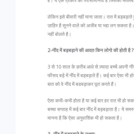
हैं। ये एक प्रकार का पैरासोमनिया है जिसका मतल
लेकिन इसे बीमारी नहीं माना जाता। रात में बड़बड़ात
ज़ाहिर है सुनने वाले को अजीब या भद्दा लग सकता है। न
नहीं बोलते है।
2-नींद में बड़बड़ाने की आदत किन लोगो की होती है
?
3 से 10 साल के क़रीब आधे से ज़्यादा बच्चें अपनी नींद
स्लिम डॉक्टर भारत जैसे सहिष्णु देश में :
जानिए भारतीय सेना मे पद और उन के
फीसद बड़े में नींद में बड़बड़ाते हैं। कई बार ऐसा भी
ला
में…
बात को वे नींद में बडबड़ाकर पूरा करते हैं।
: सहिष्णु देश में .. मैं एक मुस्लिम महिला
Col K D Pathak (Retd) के अ
डॉक्टर हूं। बंगलोर में मेरी एक हाइ एण्ड
रैंक कभी भी रिटायर नही होती, 
ऐसा कभी-कभी होता है या कई बार हर रात भी हो सकत
िनिक है। मेरा परिवार कुवैत में रहता है।
है जो रिटायर होता है"| इस पर आ
बच्चा सप्ताह में कई बार नींद में बड़बड़ाता है। ये सम
ली बढ़ी हूं...
N Hoon (Retd) कहते है कि "R
मानना है कि ऐसा अनुवाशिंक भी हो सकता है।