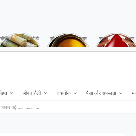
चीनी को कर दें ना, वर्ना हो
पूरी बनाने के बाद, अक्सर
रक्तदान है ‘महादान’ क्या
सकता है बहुत बड़ा नुक्सान
तेल बच जाता है,ऐसे में
आपने करवाया, स्वस्थ
!
महंगा तेल फैंक भी नही
रहना है तो जरुर करें,
सकते और इसका reuse
इसके अनेकों हैं फायदे!
कैसे करें!
 सेहत
जीवन शैली
तकनीक
पैसा और सफलता
म
ो तो जरुर पढ़े ……………….