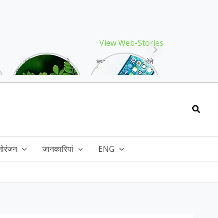
View Web-Stories
गर्मियों में मिलने वाले
क्या storage full होने
drumstick गुणों की खान
के बाद मोबाइल हो रहा है
है, इसकी पत्तियों में भी
हैंग, तो अपनाएं ये तरीके!
भरपूर है पोषण!
Searc
नोरंजन
जानकारियां
ENG