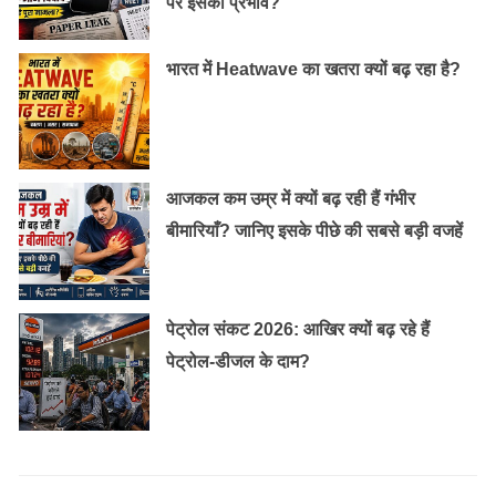
पर इसका प्रभाव?
अगर एलर्जी है तो ये मत करिए:-
भारत में Heatwave का खतरा क्यों बढ़ रहा है?
त्वचा में खुजली न करें।
जिस साबुन का आप नियमित रूप से इस्तेमाल कर रही हैं, उसका
इस्तेमाल करना बंद कर दें। साबुन के कारण त्वचा रूखी हो जाती है
और खुजली बढ़ जाती है।
आजकल कम उम्र में क्यों बढ़ रही हैं गंभीर
रोज नहाएं। डॉक्टर की सलाह से साबुन का इस्तेमाल करें।
बीमारियाँ? जानिए इसके पीछे की सबसे बड़ी वजहें
शरीर को खुली हवा लगने दें।
सबसे महत्वपूर्ण बात, अगर आपको पता चल गया है कि किस चीज से
आपको एलर्जी होती है तो उससे दूर रहें।
पेट्रोल संकट 2026: आखिर क्यों बढ़ रहे हैं
पेट्रोल-डीजल के दाम?
एलर्जी से बचने के कुछ जरुरी उपाय:-
अगर आप एलर्जी से बचना चाहते हैं, तो अपने घर के आस पास गंदगी
को न रहने दें। आप अपने घरों में अधिक से अधिक खुली और ताजा
हवा आने का मार्ग प्रशस्त करें। जिन खाद्य पदार्थों से एलर्जी होती है