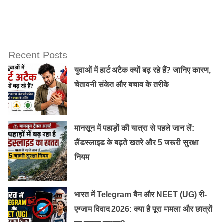
कान के रोग का आयुर्वेदिक उपचार
Recent Posts
Health Benefits Of Drinking Water From
युवाओं में हार्ट अटैक क्यों बढ़ रहे हैं? जानिए कारण,
A Copper Cup
चेतावनी संकेत और बचाव के तरीके
यह भी पढ़ें :
स्वास्थ्य का खज़ाना- गेंहू के ज्वारे/ wheatgrass
मानसून में पहाड़ों की यात्रा से पहले जान लें:
लैंडस्लाइड के बढ़ते खतरे और 5 जरूरी सुरक्षा
नीम की पत्तियों को पीसकर पेस्ट बना लें और उस पेस्ट की छोटी-
नियम
छोटी गोलियां बना लें, इसे शहद में डुबोकर रोज सुबह खाली पेट इसे
निगल लें। अगले एक घंटे तक कुछ न खाएं, ताकि नीम का आपके
भारत में Telegram बैन और NEET (UG) री-
शरीर पर असर हो सके। यह तरीका हर तरह की एलर्जी में फायदा
एग्जाम विवाद 2026: क्या है पूरा मामला और छात्रों
पहुंचाता है।