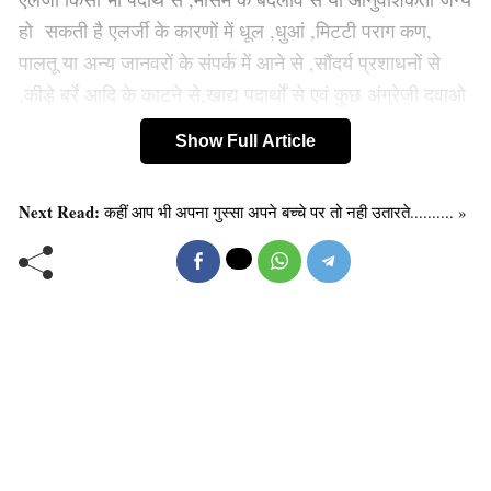
हो सकती है एलर्जी के कारणों में धूल ,धुआं ,मिटटी पराग कण,
पालतू या अन्य जानवरों के संपर्क में आने से ,सौंदर्य प्रशाधनों से
,कीड़े बर्रे आदि के काटने से,खाद्य पदार्थों से एवं कुछ अंग्रेजी दवाओ
के उपयोग से एलर्जी हो सकती है सामान्तया एलर्जी नाक ,आँख
Show Full Article
,श्वसन प्रणाली ,त्वचा व खान पान से सम्बंधित होती है किन्तु कभी
कभी पूरे शरीर में एक साथ भी हो सकती है जो की गंभीर हो सकती
Next Read:
कहीं आप भी अपना गुस्सा अपने बच्चे पर तो नही उतारते.......... »
हैl
यह भी पढ़ें :
आलर्ट हो जाएँ, हार्ट अटैक के लक्षण पहले से ही दिखने
लग जाते हैं , जाने कैसे ?
एलर्जी जैसे रोगों से बचने में रोगी के खान पान और रहन सहन का
बहुत अधिक महत्व होता है। अपने खान पान और रहन सहन को
ठीक रखते हुए आप हमारे द्वारा बताए गए उपायो को जरूर अपनाएं।
जो आपको एलर्जी से लड़ने में मदद करेंगे। एलर्जी से छुटकारा पाने