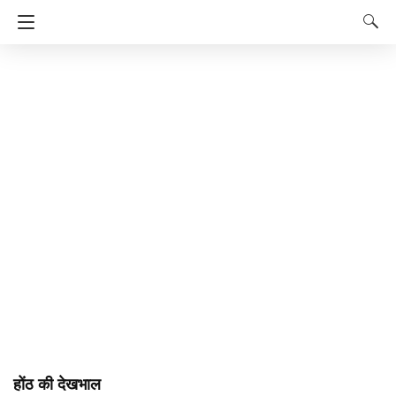
होंठ की देखभाल