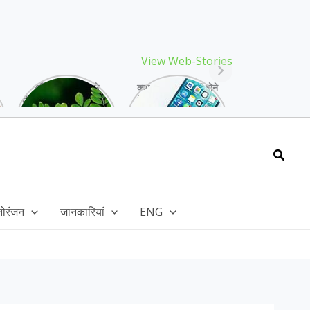
View Web-Stories
गर्मियों में मिलने वाले
क्या storage full होने
drumstick गुणों की खान
के बाद मोबाइल हो रहा है
है, इसकी पत्तियों में भी
हैंग, तो अपनाएं ये तरीके!
भरपूर है पोषण!
Searc
नोरंजन
जानकारियां
ENG