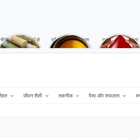
चीनी को कर दें ना, वर्ना हो
पूरी बनाने के बाद, अक्सर
रक्तदान है ‘महादान’ क्या
सकता है बहुत बड़ा नुक्सान
तेल बच जाता है,ऐसे में
आपने करवाया, स्वस्थ
!
महंगा तेल फैंक भी नही
रहना है तो जरुर करें,
सकते और इसका reuse
इसके अनेकों हैं फायदे!
कैसे करें!
 सेहत
जीवन शैली
तकनीक
पैसा और सफलता
म