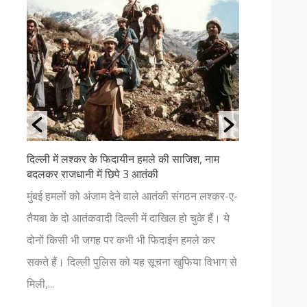
दिल्ली में लश्कर के फिदायीन हमले की साजिश, नाम
उत्तराखंड क
बदलकर राजधानी में छिपे 3 आतंकी
अगर आप प्रक
ा
मुंबई हमलों को अंजाम देने वाले आतंकी संगठन लश्कर-ए-
हैं, तो आपक
ता
तैयबा के दो आतंकवादी दिल्ली में दाखिल हो चुके हैं। ये
चाहिए। यहाँ
 P
दोनों किसी भी जगह पर कभी भी फिदाईन हमले कर
नजर आएगा। 
.
सकते हैं। दिल्ली पुलिस को यह सूचना खुफिया विभाग से
भगवान में हो.
मिली,...