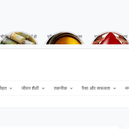
चीनी को कर दें ना, वर्ना हो
पूरी बनाने के बाद, अक्सर
रक्तदान है ‘महादान’ क्या
सकता है बहुत बड़ा नुक्सान
तेल बच जाता है,ऐसे में
आपने करवाया, स्वस्थ
!
महंगा तेल फैंक भी नही
रहना है तो जरुर करें,
सकते और इसका reuse
इसके अनेकों हैं फायदे!
कैसे करें!
 सेहत
जीवन शैली
तकनीक
पैसा और सफलता
म