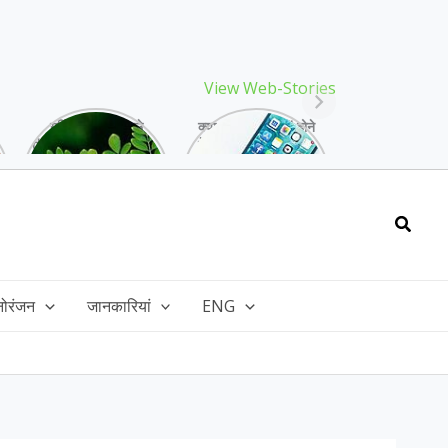
View Web-Stories
गर्मियों में मिलने वाले
क्या storage full होने
drumstick गुणों की खान
के बाद मोबाइल हो रहा है
है, इसकी पत्तियों में भी
हैंग, तो अपनाएं ये तरीके!
भरपूर है पोषण!
Searc
नोरंजन
जानकारियां
ENG