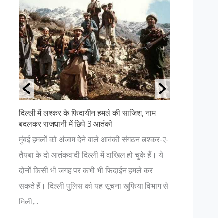
दिल्ली में लश्कर के फिदायीन हमले की साजिश, नाम
उत्तराखंड क
बदलकर राजधानी में छिपे 3 आतंकी
अगर आप प्रक
ा
मुंबई हमलों को अंजाम देने वाले आतंकी संगठन लश्कर-ए-
हैं, तो आपक
ता
तैयबा के दो आतंकवादी दिल्ली में दाखिल हो चुके हैं। ये
चाहिए। यहाँ
 P
दोनों किसी भी जगह पर कभी भी फिदाईन हमले कर
नजर आएगा। 
.
सकते हैं। दिल्ली पुलिस को यह सूचना खुफिया विभाग से
भगवान में हो.
मिली,...