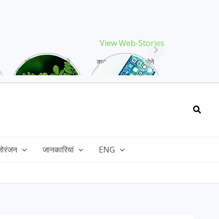
View Web-Stories
गर्मियों में मिलने वाले
क्या storage full होने
drumstick गुणों की खान
के बाद मोबाइल हो रहा है
है, इसकी पत्तियों में भी
हैंग, तो अपनाएं ये तरीके!
भरपूर है पोषण!
Searc
नोरंजन
जानकारियां
ENG