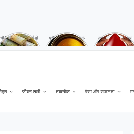
चीनी को कर दें ना, वर्ना हो
पूरी बनाने के बाद, अक्सर
रक्तदान है ‘महादान’ क्या
सकता है बहुत बड़ा नुक्सान
तेल बच जाता है,ऐसे में
आपने करवाया, स्वस्थ
!
महंगा तेल फैंक भी नही
रहना है तो जरुर करें,
सकते और इसका reuse
इसके अनेकों हैं फायदे!
कैसे करें!
 सेहत
जीवन शैली
तकनीक
पैसा और सफलता
म