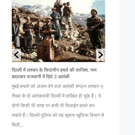
दिल्ली में लश्कर के फिदायीन हमले की साजिश, नाम
उत्तराखंड क
बदलकर राजधानी में छिपे 3 आतंकी
अगर आप प्रक
ा
मुंबई हमलों को अंजाम देने वाले आतंकी संगठन लश्कर-ए-
हैं, तो आपक
ता
तैयबा के दो आतंकवादी दिल्ली में दाखिल हो चुके हैं। ये
चाहिए। यहाँ
 P
दोनों किसी भी जगह पर कभी भी फिदाईन हमले कर
नजर आएगा। 
.
सकते हैं। दिल्ली पुलिस को यह सूचना खुफिया विभाग से
भगवान में हो.
मिली,...