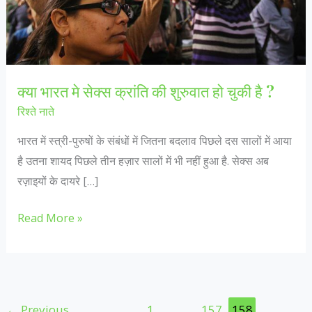
क्या भारत मे सेक्स क्रांति की शुरुवात हो चुकी है ?
रिश्ते नाते
भारत में स्त्री-पुरुषों के संबंधों में जितना बदलाव पिछले दस सालों में आया
है उतना शायद पिछले तीन हज़ार सालों में भी नहीं हुआ है. सेक्स अब
रज़ाइयों के दायरे […]
क्या
Read More »
भारत
मे
सेक्स
क्रांति
←
Previous
1
…
157
158