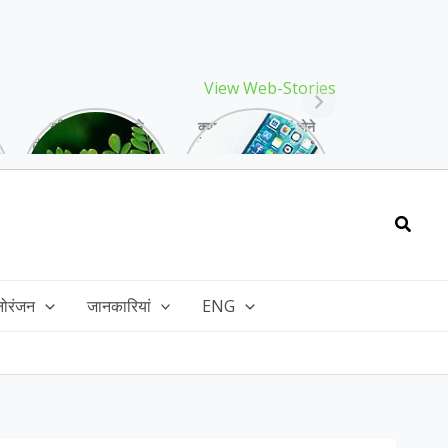
View Web-Stories
गर्मियों में मिलने वाले
क्या storage full होने
drumstick गुणों की खान
के बाद मोबाइल हो रहा है
है, इसकी पत्तियों में भी
हैंग, तो अपनाएं ये तरीके!
भरपूर है पोषण!
Searc
नोरंजन
जानकारियां
ENG