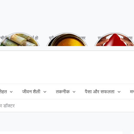
चीनी को कर दें ना, वर्ना हो
पूरी बनाने के बाद, अक्सर
रक्तदान है ‘महादान’ क्या
सकता है बहुत बड़ा नुक्सान
तेल बच जाता है,ऐसे में
आपने करवाया, स्वस्थ
!
महंगा तेल फैंक भी नही
रहना है तो जरुर करें,
सकते और इसका reuse
इसके अनेकों हैं फायदे!
कैसे करें!
 सेहत
जीवन शैली
तकनीक
पैसा और सफलता
म
ा डॉक्टर