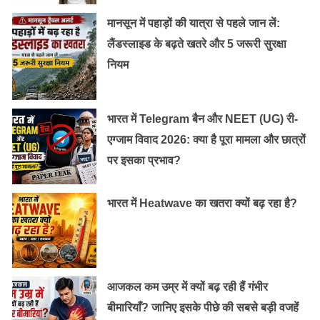
ने अपनी हार बताया था।
15.
गांधी जी समय के बहुत पाबंद थे। वह हर जगह टाइम से पहुंचते
मानसून में पहाड़ों की यात्रा से पहले जान लें:
थे। 30 जनवरी, 1948 मौत से कुछ देर पहले भी वो सिर्फ इस बात
लैंडस्लाइड के बढ़ते खतरे और 5 जरूरी सुरक्षा
को लेकर दुखी थे, क्योंकि वह रोज़ाना होने वाली उस प्रार्थना सभा
नियम
में 10
मिनट लेट पहुंचे थे।
भारत में Telegram बैन और NEET (UG) री-
एग्जाम विवाद 2026: क्या है पूरा मामला और छात्रों
पर इसका प्रभाव?
भारत में Heatwave का खतरा क्यों बढ़ रहा है?
आजकल कम उम्र में क्यों बढ़ रही हैं गंभीर
बीमारियाँ? जानिए इसके पीछे की सबसे बड़ी वजहें