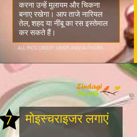
करना उन्हें मुलायम और चिकना
बनाए रखेगा। आप ताजे नारियल
तेल, शहद या नींबू का रस इस्तेमाल
कर सकते हैं।
ALL PICS CREDIT: UNSPLASH/AUTHORS
मोइस्चराइजर लगाएं
7