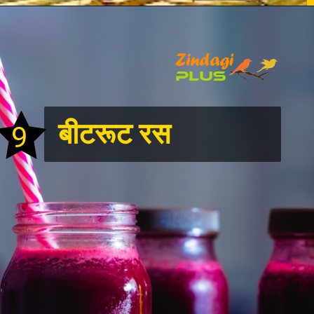
बीटरूट रस
9