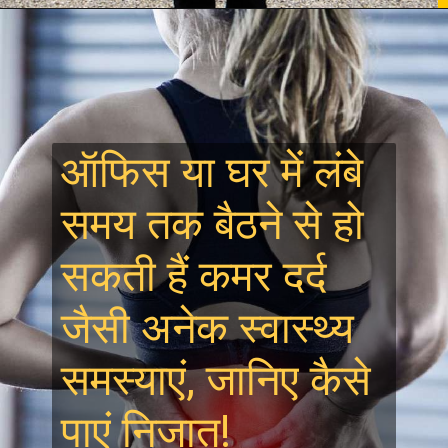
Opening
https://zindagiplus.com/follow-these-tips-in-monsoon-while-travelling/
ऑफ‍िस या घर में लंबे
समय तक बैठने से हो
सकती हैं कमर दर्द
जैसी अनेक स्वास्थ्य
समस्याएं, जानिए कैसे
पाएं निजात!