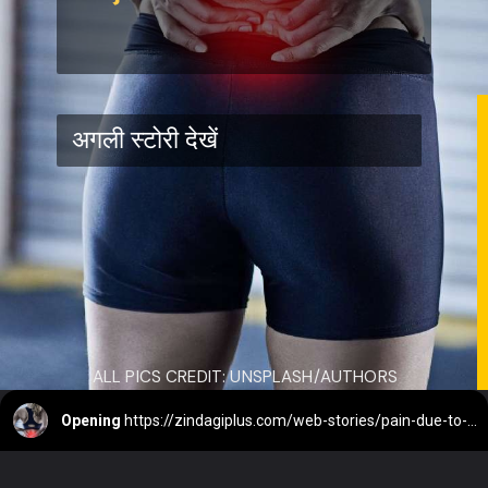
अगली स्टोरी देखें
ALL PICS CREDIT: UNSPLASH/AUTHORS
Opening
https://zindagiplus.com/web-stories/pain-due-to-prolonged-sitting-in-home-and-office/