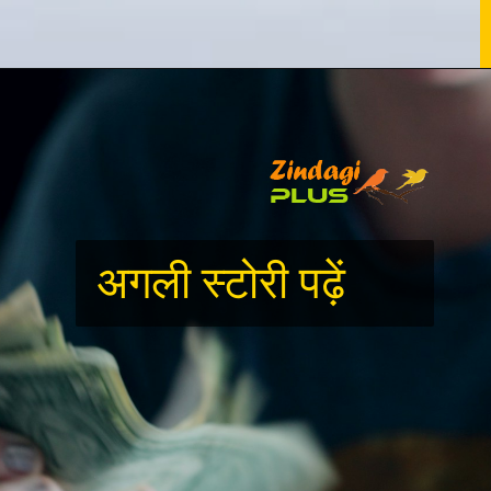
Opening
https://zindagiplus.com/10-must-visit-lakes-in-the-greater-himalayas-of-india/
अगली स्टोरी पढ़ें