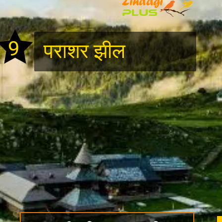
9
पराशर झील