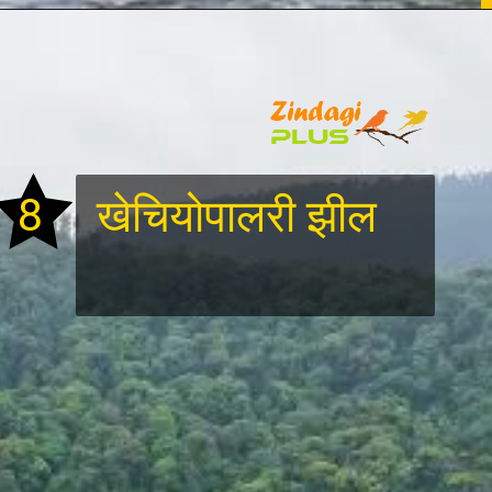
8
खेचियोपालरी झील