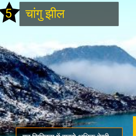
5
चांगु झील