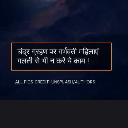
चंद्र ग्रहण पर गर्भवती महिलाएं
चंद्र ग्रहण इस बार शरद पूर्णिमा के
गलती से भी न करें ये काम !
दिन 28 अक्टूबर के दिन लगने जा रहा
हैI ऐसे में गर्भवती महिलाओं को कुछ
नियमों का विशेष रूप से पालन करना
ALL PICS CREDIT: UNSPLASH/AUTHORS
होगा I