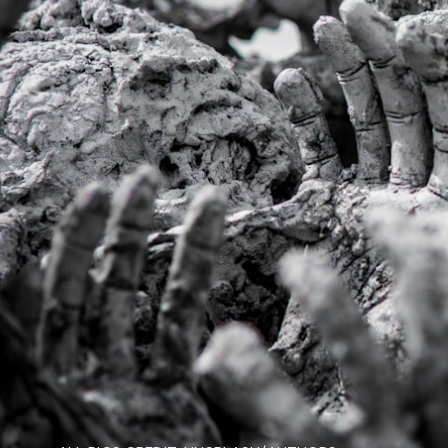
30 साल बाद ये ग्रहण लगेगाI इसका
सूतक काल लगभग 9 घंटे पहले ही शुरू
हो जाएगाI ग्रहण के दौरान गर्भवती